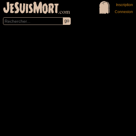
JeSuisMort
Inscription
.com
Connexion