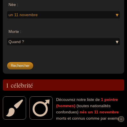
Née :
un 11 novembre
Morte :
Quand ?
1 célébrité
Découvrez notre liste de
1
peintre
(hommes)
(toutes nationalités
confondues)
nés un 11 novembre
morts et connus comme par exemple
+
+
: Paul Signac... Ces personnalités (de sexe masculin) peuvent avoir