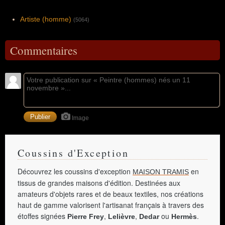
Artiste (homme)
(5064)
Commentaires
Image
Coussins d'Exception
Découvrez les coussins d'exception
en
MAISON TRAMIS
tissus de grandes maisons d'édition. Destinées aux
amateurs d'objets rares et de beaux textiles, nos créations
haut de gamme valorisent l'artisanat français à travers des
étoffes signées
,
,
ou
.
Pierre Frey
Lelièvre
Dedar
Hermès