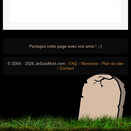
Partagez cette page avec vos amis ! ;-)
© 2004 - 2026 JeSuisMort.com -
FAQ
-
Mentions
-
Plan du site
-
Contact