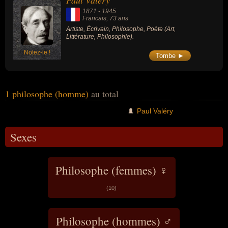
Paul Valéry
de leurs morts, ils peuvent avoir été francais par exemple.
1871
-
1945
Francais
, 73 ans
Artiste, Écrivain, Philosophe, Poète (Art,
Littérature, Philosophie).
Notez-le !
Tombe ►
1 philosophe (homme)
au total
Paul Valéry
Sexes
Philosophe (femmes) ♀
(10)
Philosophe (hommes) ♂