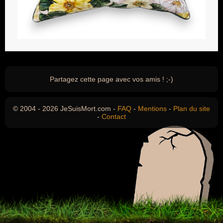
Partagez cette page avec vos amis ! ;-)
© 2004 - 2026 JeSuisMort.com -
FAQ
-
Mentions
-
Plan du site
-
Contact