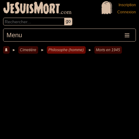
JeSuisMort
Inscription
.com
Connexion
Menu
►
Cimetière
►
Philosophe (homme)
►
Morts en 1945