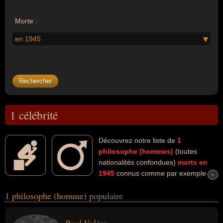
Morte :
en 1945
1 célébrité
Découvrez notre liste de
1
philosophe (hommes)
(toutes
nationalités confondues)
morts en
1945
connus comme par exemple :
+
+
Paul Valéry... Ces personnalités (de sexe masculin) peuvent avoir
1 philosophe (homme)
populaire
des liens variés dans les domaines de l'art, de la littérature ou de la
philosophie. Ces célébrités peuvent également avoir été artiste,
écrivain ou poète. En ce qui concerne leurs nationalités au moment