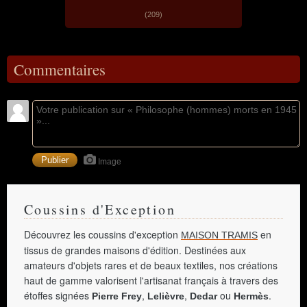
(209)
Commentaires
Image
Coussins d'Exception
Découvrez les coussins d'exception
en
MAISON TRAMIS
tissus de grandes maisons d'édition. Destinées aux
amateurs d'objets rares et de beaux textiles, nos créations
haut de gamme valorisent l'artisanat français à travers des
étoffes signées
,
,
ou
.
Pierre Frey
Lelièvre
Dedar
Hermès