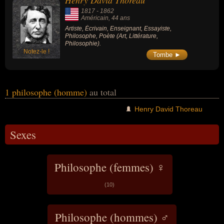
Henry David Thoreau
concerne leurs nationalités au moment de leurs morts, ils peuvent
1817
-
1862
avoir été américain par exemple.
Américain
, 44 ans
Artiste, Écrivain, Enseignant, Essayiste,
Philosophe, Poète (Art, Littérature,
Philosophie).
Notez-le !
Tombe ►
1 philosophe (homme)
au total
Henry David Thoreau
Sexes
Philosophe (femmes) ♀
(10)
Philosophe (hommes) ♂