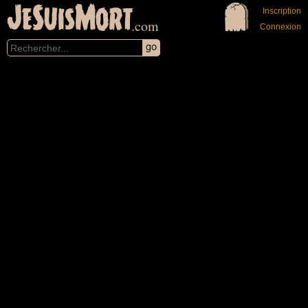
JeSuisMort
Inscription
.com
Connexion