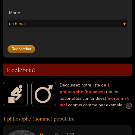
Morte :
un 6 mai
1 célébrité
Découvrez notre liste de
1
philosophe (hommes)
(toutes
nationalités confondues)
morts un 6
mai
connus comme par exemple :
+
+
Henry David Thoreau... Ces personnalités (de sexe masculin)
1 philosophe (homme)
populaire
peuvent avoir des liens variés dans les domaines de l'art, de la
littérature ou de la philosophie. Ces célébrités peuvent également
avoir été artiste, écrivain, enseignant, essayiste ou poète. En ce qui