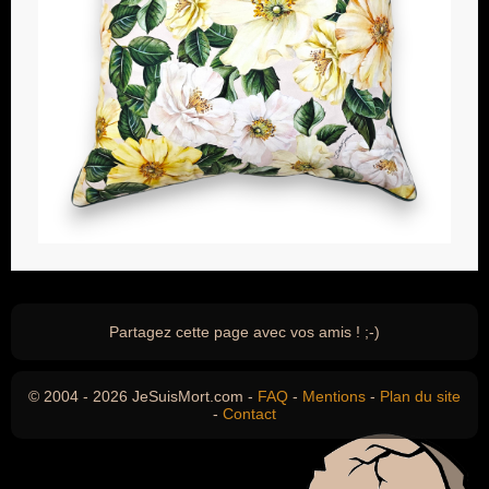
Partagez cette page avec vos amis ! ;-)
© 2004 - 2026 JeSuisMort.com -
FAQ
-
Mentions
-
Plan du site
-
Contact