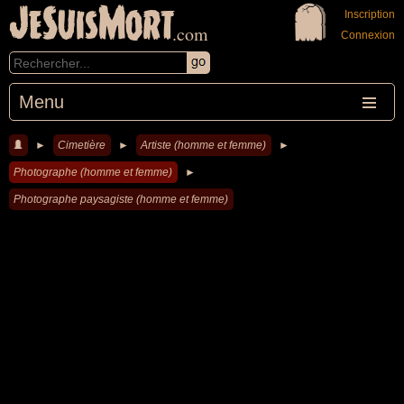
JeSuisMort
Inscription
.com
Connexion
Menu
►
Cimetière
►
Artiste (homme et femme)
►
Photographe (homme et femme)
►
Photographe paysagiste (homme et femme)