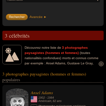
Avancée ►
3 célébrités
Découvrez notre liste de
3
photographes
paysagistes (hommes et femmes)
(toutes
nationalités confondues) morts et connus comme
par exemple : Ansel Adams, Gustave Le Gray,
+
+
Eugène Atget... Ces personnalités peuvent avoir des liens variés
3 photographes paysagistes (hommes et femmes)
dans les domaines de l'art, de l'écologie, de la photographie ou de
populaires
la science. Ces célébrités peuvent également avoir été artiste,
écologiste, homme politique, photographe ou photographe
portraitiste. En ce qui concerne leurs nationalités au moment de
Ansel Adams
leurs morts, ils peuvent avoir été américain ou francais par
1902
-
1984
exemple.
Américain
, 82 ans