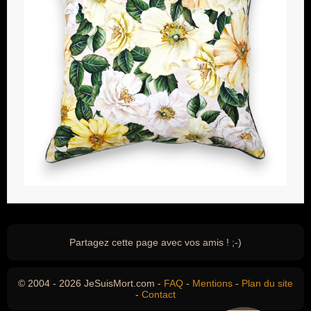
Partagez cette page avec vos amis ! ;-)
© 2004 - 2026 JeSuisMort.com -
FAQ
-
Mentions
-
Plan du site
-
Contact