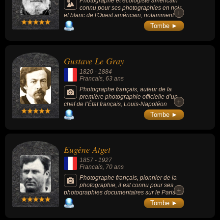
Photographe et écologiste américain
connu pour ses photographies en noir
+
+
et blanc de l'Ouest américain, notamment
dans la Sierra Nevada, et plus
Tombe ►
particulièrement du parc national de
Yosemite. Une de ses plus célèbres
photographies s'intitule « Moonrise,
Hernandez, Nouveau Mexique ».
Gustave Le Gray
1820
-
1884
Francais
, 63 ans
Photographe français, auteur de la
première photographie officielle d’un
+
+
chef de l’État français, Louis-Napoléon
Bonaparte, avant de devenir le photographe
Tombe ►
officiel de la famille impériale. Inventeur et
artiste, il se distinguait par sa maîtrise de la
technique photographique, au niveau de la
composition comme au niveau de la lumière.
Eugène Atget
Il introduisit en France l’usage des plaques
au collodion humide, permettant des temps
1857
-
1927
de pose rapides.
Francais
, 70 ans
Photographe français, pionnier de la
photographie, il est connu pour ses
+
+
photographies documentaires sur le Paris de
la fin du XIXe et du début du XXe siècle.
Tombe ►