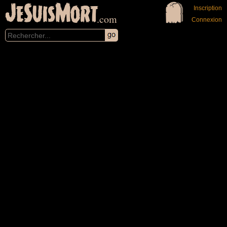
JeSuisMort
Inscription
.com
Connexion