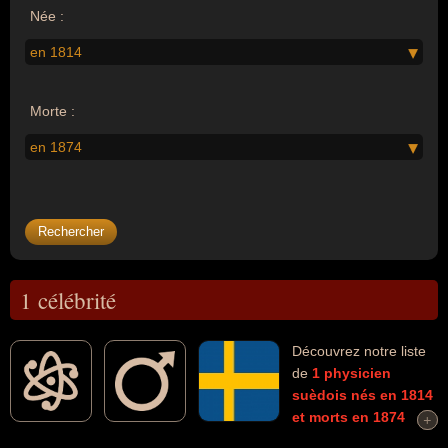
Née :
en 1814
Morte :
en 1874
1 célébrité
Découvrez notre liste
de
1
physicien
suèdois
nés en 1814
et morts en 1874
+
+
connus comme par exemple : Anders Jonas Angstrom... Ces