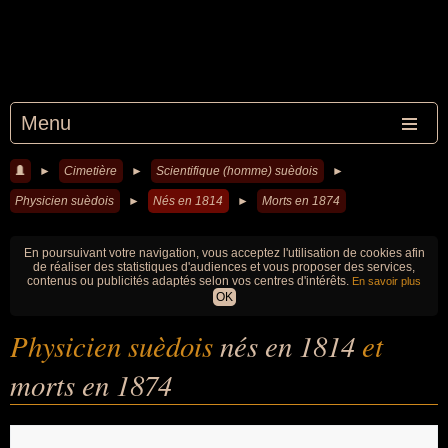
Menu
►
Cimetière
►
Scientifique (homme) suèdois
►
Physicien suèdois
►
Nés en 1814
►
Morts en 1874
En poursuivant votre navigation, vous acceptez l'utilisation de cookies afin
de réaliser des statistiques d'audiences et vous proposer des services,
contenus ou publicités adaptés selon vos centres d'intérêts.
En savoir plus
OK
Physicien suèdois
nés en 1814
et
morts en 1874