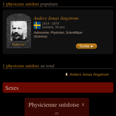
1 physicien suèdois
populaire
personnalités (de sexe masculin) peuvent avoir des liens variés
dans les domaines de la science. Ces célébrités peuvent
également avoir été astronome ou scientifique.
Anders Jonas Angstrom
1814
-
1874
Suèdois
, 59 ans
Astronome, Physicien, Scientifique
(Science).
Notez-le !
Tombe ►
1 physicien suèdois
au total
Anders Jonas Angstrom
Sexes
Physicienne suèdoise ♀
(0)