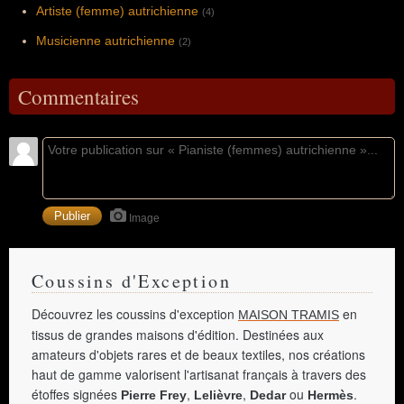
Artiste (femme) autrichienne
(4)
Musicienne autrichienne
(2)
Commentaires
Image
Coussins d'Exception
Découvrez les coussins d'exception
en
MAISON TRAMIS
tissus de grandes maisons d'édition. Destinées aux
amateurs d'objets rares et de beaux textiles, nos créations
haut de gamme valorisent l'artisanat français à travers des
étoffes signées
,
,
ou
.
Pierre Frey
Lelièvre
Dedar
Hermès