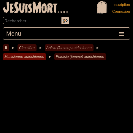
JeSuisMort
Inscription
.com
Connexion
Menu
►
Cimetière
►
Artiste (femme) autrichienne
►
Musicienne autrichienne
►
Pianiste (femme) autrichienne