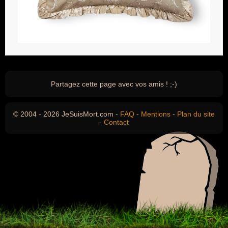
Partagez cette page avec vos amis ! ;-)
© 2004 - 2026 JeSuisMort.com -
FAQ
-
Mentions
-
Plan du site
-
Contact