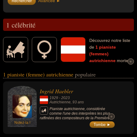
Avancée ►
1 célébrité
Découvrez notre liste
de
1
pianiste
(femmes)
autrichienne
mortes
+
+
et connues comme par exemple : Ingrid Haebler... Ces
1 pianiste (femme) autrichienne
populaire
personnalités (de sexe féminin) peuvent avoir des liens variés dans
les domaines de l'art, de la musique ou de la musique classique.
Ces célébrités peuvent également avoir été artiste ou musicienne.
Ingrid Haebler
1929
-
2023
Autrichienne
, 93 ans
Pianiste autrichienne, considérée
comme l'une des interprètes les plus
+
+
raffinées des compositeurs de la Première
Notez-la !
école viennoise.
Tombe ►