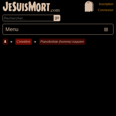
JeSuisMort
Inscription
.com
Connexion
Menu
►
Cimetière
►
Pianofortiste (homme) iraquien