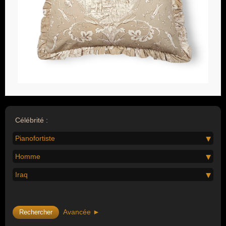
Célébrité :
Pianofortiste
Homme
Iraq
Avancée ►