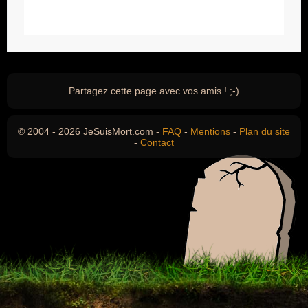
Partagez cette page avec vos amis ! ;-)
© 2004 - 2026 JeSuisMort.com -
FAQ
-
Mentions
-
Plan du site
-
Contact