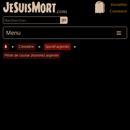
JeSuisMort
Inscription
.com
Connexion
Menu
►
Cimetière
►
Sportif argentin
►
Pilote de course (homme) argentin