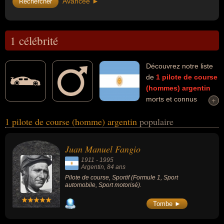
Avancée ►
1 célébrité
Découvrez notre liste
de
1
pilote de course
(hommes)
argentin
morts et connus
+
+
comme par exemple : Juan Manuel Fangio... Ces personnalités (de
1 pilote de course (homme) argentin
populaire
sexe masculin) peuvent avoir des liens variés dans les domaines
de la formule 1, du sport automobile ou du sport motorisé. Ces
célébrités peuvent également avoir été sportif.
Juan Manuel Fangio
1911
-
1995
Argentin
, 84 ans
Pilote de course, Sportif (Formule 1, Sport
automobile, Sport motorisé).
Tombe ►