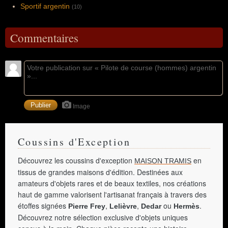
Sportif argentin
(10)
Commentaires
Image
Coussins d'Exception
Découvrez les coussins d'exception
en
MAISON TRAMIS
tissus de grandes maisons d'édition. Destinées aux
amateurs d'objets rares et de beaux textiles, nos créations
haut de gamme valorisent l'artisanat français à travers des
étoffes signées
,
,
ou
.
Pierre Frey
Lelièvre
Dedar
Hermès
Découvrez notre sélection exclusive d'objets uniques