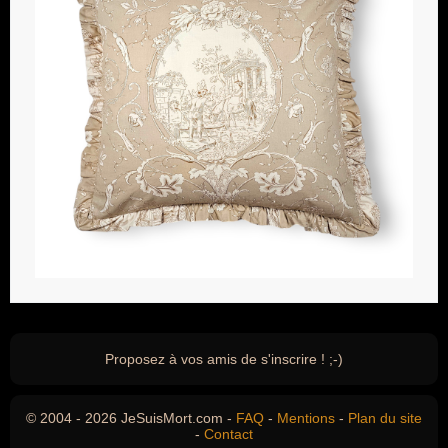
Proposez à vos amis de s'inscrire ! ;-)
© 2004 - 2026 JeSuisMort.com -
FAQ
-
Mentions
-
Plan du site
-
Contact