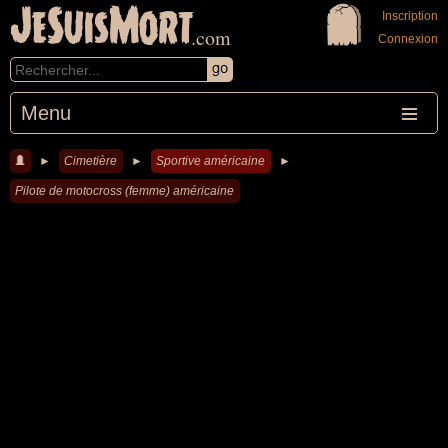
JeSuisMort
Inscription
.com
Connexion
Menu
►
Cimetière
►
Sportive américaine
►
Pilote de motocross (femme) américaine