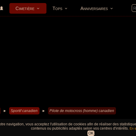
Cimetière
Tops
Anniversaires
►
Sportif canadien
►
Pilote de motocross (homme) canadien
tre navigation, vous acceptez l'utilisation de cookies afin de réaliser des statistiq
contenus ou publicités adaptés selon vos centres d'intérêts.
En s
OK