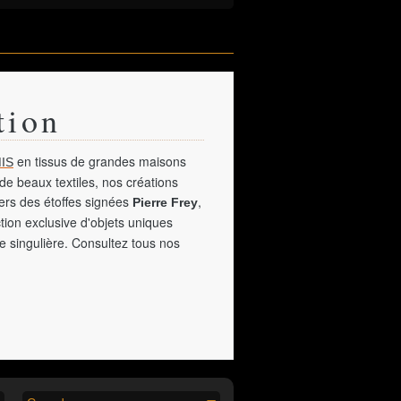
tion
en tissus de grandes maisons
IS
de beaux textiles, nos créations
vers des étoffes signées
,
Pierre Frey
tion exclusive d'objets uniques
e singulière. Consultez tous nos