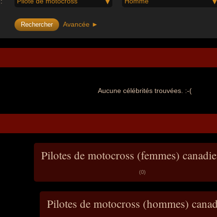
:
Pilote de motocross
Homme
Avancée ►
Aucune célébrités trouvées. :-(
Pilotes de motocross (femmes) canadi
(0)
Pilotes de motocross (hommes) cana