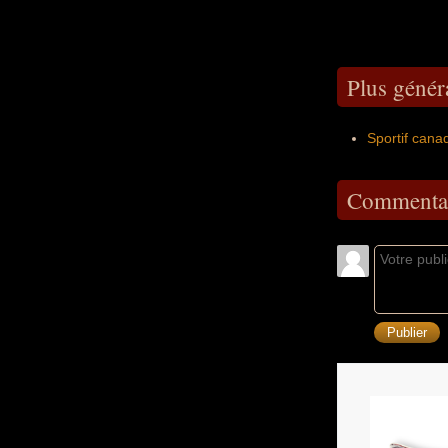
Plus génér
Sportif cana
Commentai