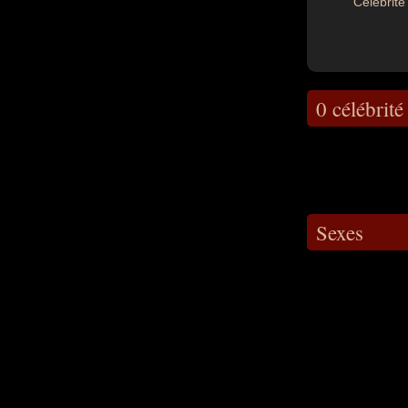
Célébrité 
0 célébrité
Sexes