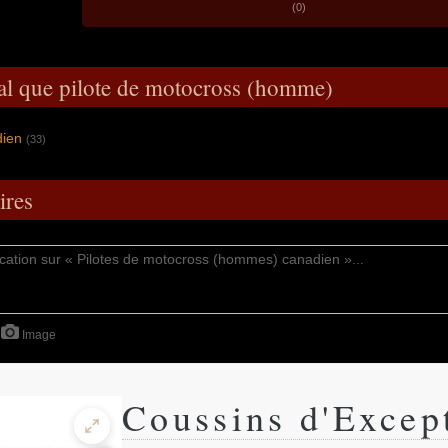
(0)
al que pilote de motocross (homme)
dien
(33)
res
Image
Coussins d'Excep