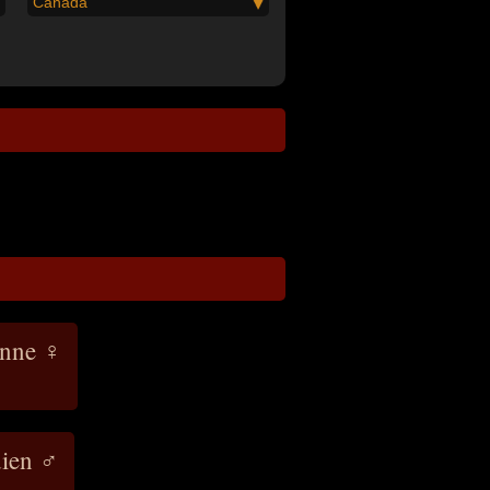
Canada
enne ♀
dien ♂