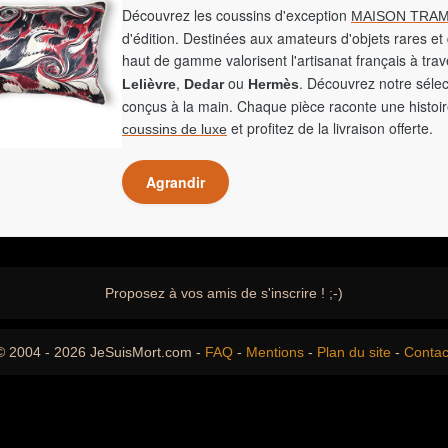
Découvrez les coussins d'exception
MAISON TRAM
d'édition. Destinées aux amateurs d'objets rares et 
haut de gamme valorisent l'artisanat français à tra
,
ou
. Découvrez notre sélec
Lelièvre
Dedar
Hermès
conçus à la main. Chaque pièce raconte une histoir
et profitez de la livraison offerte.
coussins de luxe
Agrandir
Proposez à vos amis de s'inscrire ! ;-)
© 2004 - 2026 JeSuisMort.com -
FAQ
-
Mentions
-
Plan du site
-
Contac