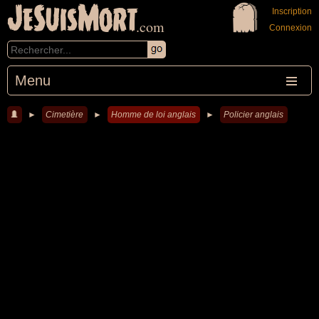
JeSuisMort
Inscription
.com
Connexion
Menu
►
Cimetière
►
Homme de loi anglais
►
Policier anglais