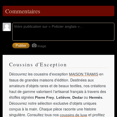
Commentaires
Image
Coussins d'Exception
Découvrez les coussins d'exception
en
MAISON TRAMIS
tissus de grandes maisons d'édition. Destinées aux
amateurs d'objets rares et de beaux textiles, nos créations
haut de gamme valorisent l'artisanat français à travers des
étoffes signées
,
,
ou
.
Pierre Frey
Lelièvre
Dedar
Hermès
Découvrez notre sélection exclusive d'objets uniques
conçus à la main. Chaque pièce raconte une histoire
singulière. Consultez tous nos
et profitez
coussins de luxe