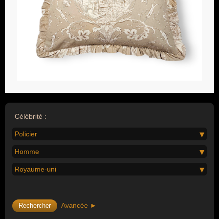
Célébrité :
Policier
Homme
Royaume-uni
Avancée ►