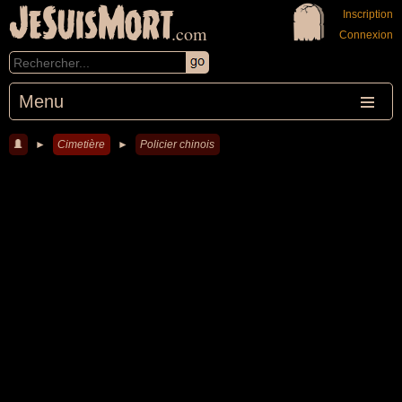
JeSuisMort
Inscription
.com
Connexion
Menu
►
Cimetière
►
Policier chinois