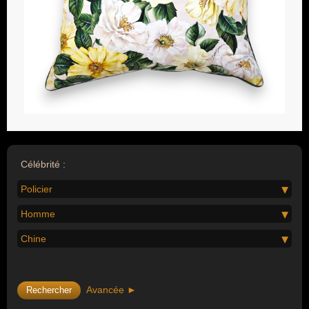
Célébrité :
Policier
Homme
Chine
Avancée ►