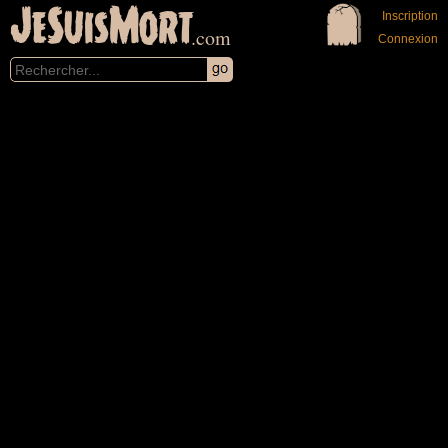
JeSuisMort
Inscription
.com
Connexion