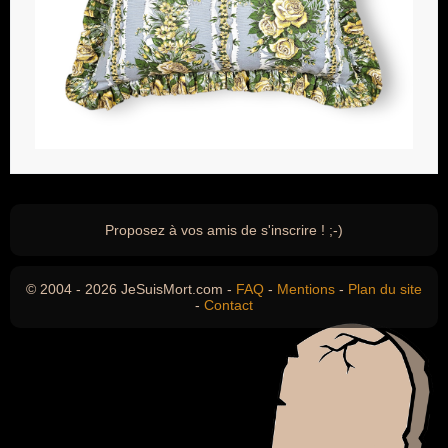
Proposez à vos amis de s'inscrire ! ;-)
© 2004 - 2026 JeSuisMort.com -
FAQ
-
Mentions
-
Plan du site
-
Contact