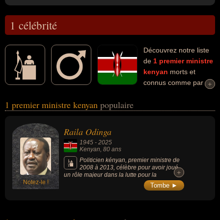
1 célébrité
Découvrez notre liste
de
1
premier ministre
kenyan
morts et
connus comme par
+
+
exemple : Raila Odinga... Ces personnalités (de sexe masculin)
1 premier ministre kenyan
populaire
peuvent avoir des liens variés dans les domaines de la politique.
Ces célébrités peuvent également avoir été homme d'état, homme
politique, ministre ou président d'un parti politique.
Raila Odinga
1945
-
2025
Kenyan
, 80 ans
Politicien kényan, premier ministre de
2008 à 2013, célèbre pour avoir joué
+
+
un rôle majeur dans la lutte pour la
Notez-le !
démocratie et le multipartisme au Kenya
Tombe ►
dans les années 1980 et 1990, plusieurs fois
candidat à la présidence, devenant une
figure centrale de la vie politique kényane.
Son influence et son engagement en font
l’un des leaders les plus respectés et