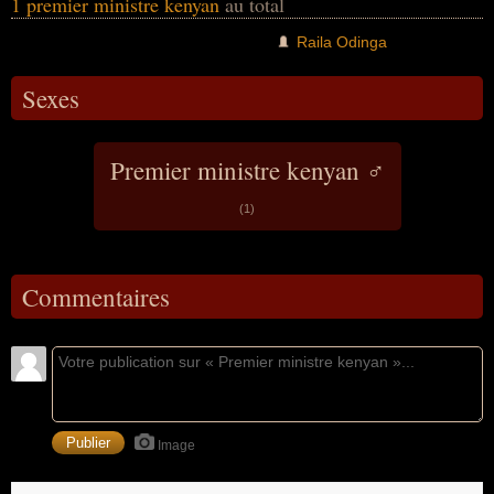
1 premier ministre kenyan
au total
controversés du pays.
Raila Odinga
Sexes
Premier ministre kenyan ♂
(1)
Commentaires
Image