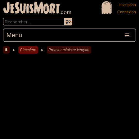
JeSuisMort
Inscription
.com
Connexion
Menu
►
Cimetière
►
Premier ministre kenyan