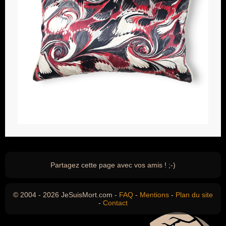
Partagez cette page avec vos amis ! ;-)
© 2004 - 2026 JeSuisMort.com -
FAQ
-
Mentions
-
Plan du site
-
Contact