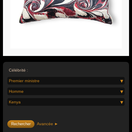
Célébrité :
Premier ministre
Homme
Kenya
Avancée ►