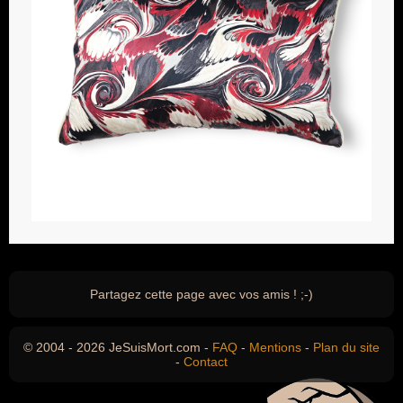
Partagez cette page avec vos amis ! ;-)
© 2004 - 2026 JeSuisMort.com -
FAQ
-
Mentions
-
Plan du site
-
Contact