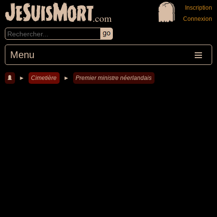
JeSuisMort
Inscription
.com
Connexion
Menu
►
Cimetière
►
Premier ministre néerlandais