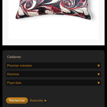
Célébrité :
Premier ministre
Homme
Pays-bas
Avancée ►