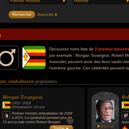
:
Premier ministre
Homme
Avancée ►
s
Découvrez notre liste de
2
premier ministr
par exemple : Morgan Tsvangirai, Robert M
masculin) peuvent avoir des liens variés da
l'extrême gauche. Ces célébrités peuvent é
anticolonialiste, communiste ou président.
istre zimbabwéen
populaires
Morgan Tsvangirai
Ro
1952
-
2018
Zimbabwéen
, 65 ans
Premier ministre zimbabwéen de 2009
à 2015, il a symbolisé pendant plus de
+
+
15 ans la lutte contre Robert Mugabe
laqu
(Président de la République du Zimbabwe
dict
Tombe ►