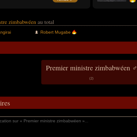
de 1987 à 2017).
l'un
l'an
âgé 
istre zimbabwéen
au total
ngirai
Robert Mugabe
Premier ministre zimbabwéen 
(2)
res