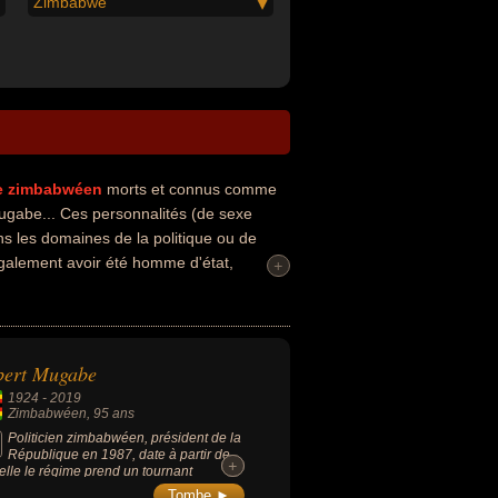
Zimbabwe
e
zimbabwéen
morts et connus comme
ugabe... Ces personnalités (de sexe
ns les domaines de la politique ou de
galement avoir été homme d'état,
+
bert Mugabe
1924
-
2019
Zimbabwéen
, 95 ans
Politicien zimbabwéen, président de la
République en 1987, date à partir de
+
+
elle le régime prend un tournant
atorial, après avoir été considéré comme
Tombe ►