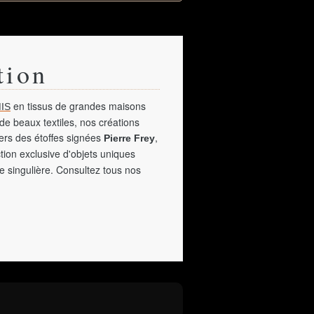
tion
en tissus de grandes maisons
IS
de beaux textiles, nos créations
vers des étoffes signées
,
Pierre Frey
tion exclusive d'objets uniques
e singulière. Consultez tous nos