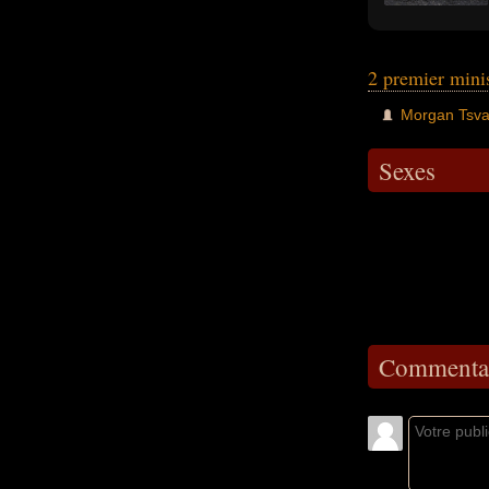
2 premier min
Morgan Tsva
Sexes
Commentai