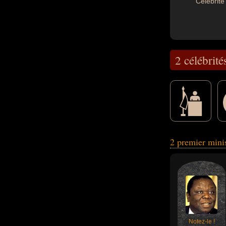
Célébrité 
2 célébrité
homme politique, 
2 premier min
Notez-le !