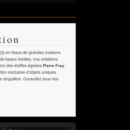
tion
en tissus de grandes maisons
IS
de beaux textiles, nos créations
vers des étoffes signées
,
Pierre Frey
tion exclusive d'objets uniques
e singulière. Consultez tous nos