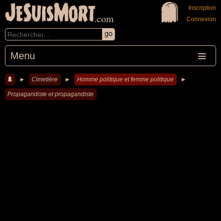
JeSuisMort
Inscription
.com
Connexion
Menu
►
Cimetière
►
Homme politique et femme politique
►
Propagandiste et propagandiste