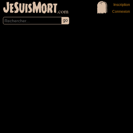
JeSuisMort
Inscription
.com
Connexion