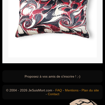
Proposez à vos amis de s'inscrire ! ;-)
© 2004 - 2026 JeSuisMort.com -
FAQ
-
Mentions
-
Plan du site
-
Contact