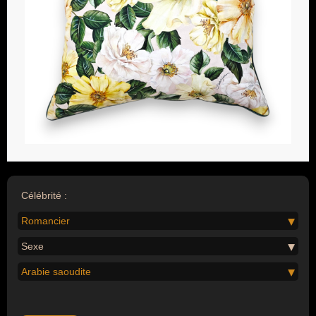
Célébrité :
Romancier
Sexe
Arabie saoudite