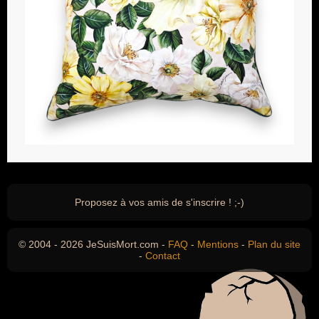
Proposez à vos amis de s'inscrire ! ;-)
© 2004 - 2026 JeSuisMort.com -
FAQ
-
Mentions
-
Plan du site
-
Contact