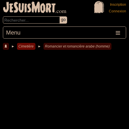
JeSuisMort
Inscription
.com
Connexion
Menu
►
Cimetière
►
Romancier et romancière arabe (homme)