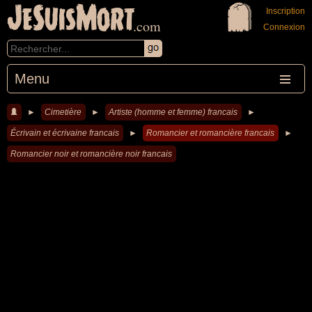
JeSuisMort
Inscription
.com
Connexion
Menu
►
Cimetière
►
Artiste (homme et femme) francais
►
Écrivain et écrivaine francais
►
Romancier et romancière francais
►
Romancier noir et romancière noir francais