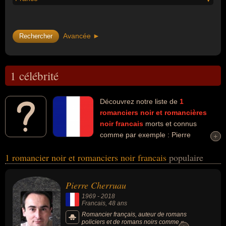
Avancée ►
1 célébrité
Découvrez notre liste de
1
romanciers noir et romancières
noir
francais
morts et connus
comme par exemple : Pierre
+
+
Cherruau... Ces personnalités peuvent avoir des liens variés dans
1 romancier noir et romanciers noir francais
populaire
les domaines du journalisme. Ces célébrités peuvent également
avoir été artiste, écrivain, journaliste, romancier ou romancier
policier.
Pierre Cherruau
1969
-
2018
Francais
, 48 ans
Romancier français, auteur de romans
policiers et de romans noirs comme «