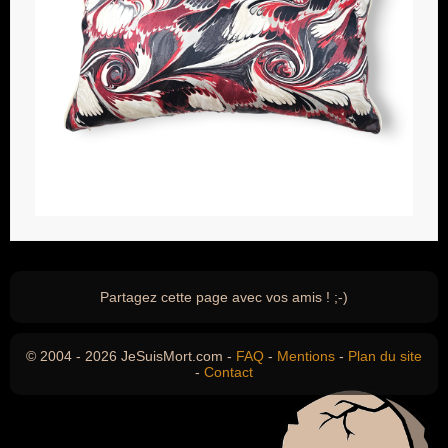
Partagez cette page avec vos amis ! ;-)
© 2004 - 2026 JeSuisMort.com -
FAQ
-
Mentions
-
Plan du site
-
Contact