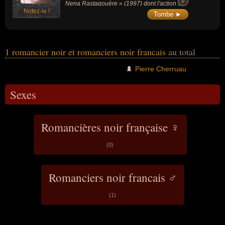
+
+
Nena Rastaqouère » (1997) dont l'action se
Notez-le !
déroule au Nigéria.
Tombe ►
1 romancier noir et romanciers noir francais
au total
Pierre Cherruau
Sexes
Romancières noir française ♀
(0)
Romanciers noir francais ♂
(1)