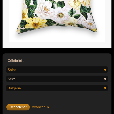
Célébrité :
Saint
Sexe
Bulgarie
Avancée ►