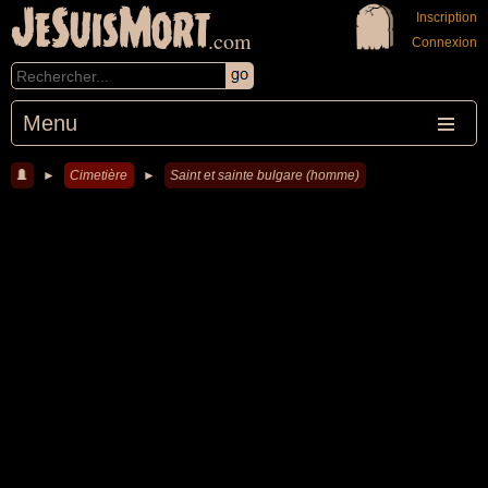
JeSuisMort
Inscription
.com
Connexion
Menu
►
Cimetière
►
Saint et sainte bulgare (homme)