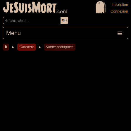
JeSuisMort
Inscription
.com
Connexion
Menu
►
Cimetière
►
Sainte portugaise