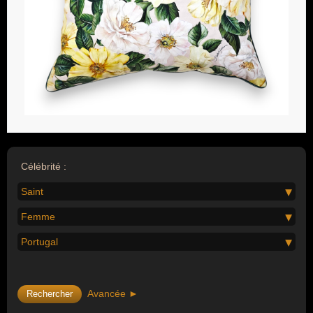
Célébrité :
Saint
Femme
Portugal
Avancée ►