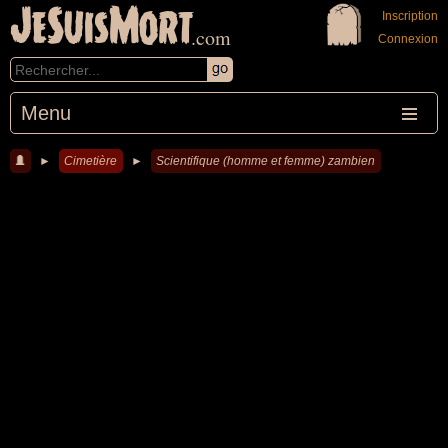
JeSuisMort
Inscription
.com
Connexion
Menu
►
Cimetière
►
Scientifique (homme et femme) zambien