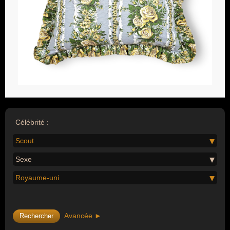
Célébrité :
Scout
Sexe
Royaume-uni
Avancée ►