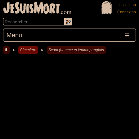
JeSuisMort
Inscription
.com
Connexion
Menu
►
Cimetière
►
Scout (homme et femme) anglais