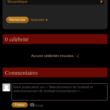
Mozambique
Avancée ►
0 célébrité
Aucune célébrités trouvées. :-(
Commentaires
Image