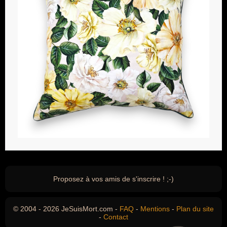
Proposez à vos amis de s'inscrire ! ;-)
© 2004 - 2026 JeSuisMort.com -
FAQ
-
Mentions
-
Plan du site
-
Contact