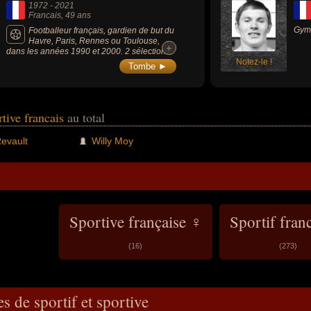
1972
-
2021
Francais
, 49 ans
Gymn
Footballeur français, gardien de but du
Havre, Paris, Rennes ou Toulouse,
+
+
dans les années 1990 et 2000. 2 sélections
en équipe de France A' (entre 1995 et 1996),
Notez-le !
Tombe ►
3 fois champion de France de Division 2,
vainqueur de la Coupe de France (en 1998
avec le PSG) et vainqueur de la Coupe de la
Ligue (en 1998 avec le PSG).
rtive francais
au total
evault
Willy Moy
Sportive française ♀
Sportif fran
(16)
(273)
s de sportif et sportive