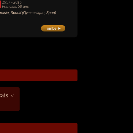
1957
-
2015
Francais
, 58 ans
aste, Sportif (Gymnastique, Sport).
Tombe ►
cais ♂