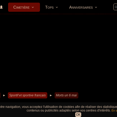
Cimetière
Tops
Anniversaires
►
Sportif et sportive francais
►
Morts un 6 mai
tre navigation, vous acceptez l'utilisation de cookies afin de réaliser des statistiq
contenus ou publicités adaptés selon vos centres d'intérêts.
En s
OK