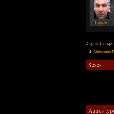
Notez-le !
2 sportif et spo
Christophe R
Sexes
Autres type