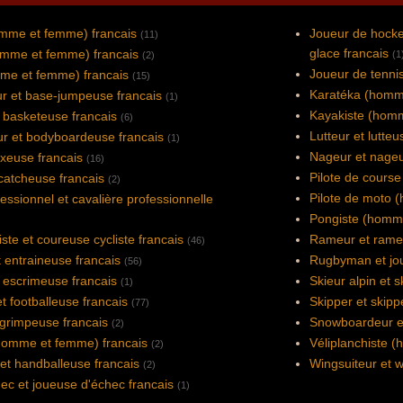
omme et femme) francais
Joueur de hocke
(11)
glace francais
omme et femme) francais
(1
(2)
Joueur de tennis
mme et femme) francais
(15)
Karatéka (homm
r et base-jumpeuse francais
(1)
Kayakiste (homm
 basketeuse francais
(6)
Lutteur et lutteu
r et bodyboardeuse francais
(1)
Nageur et nageu
xeuse francais
(16)
Pilote de cours
catcheuse francais
(2)
Pilote de moto 
fessionnel et cavalière professionnelle
Pongiste (homme
ste et coureuse cycliste francais
Rameur et rame
(46)
t entraineuse francais
Rugbyman et jou
(56)
 escrimeuse francais
Skieur alpin et s
(1)
t footballeuse francais
Skipper et skipp
(77)
grimpeuse francais
Snowboardeur e
(2)
omme et femme) francais
Véliplanchiste 
(2)
et handballeuse francais
Wingsuiteur et w
(2)
ec et joueuse d'échec francais
(1)