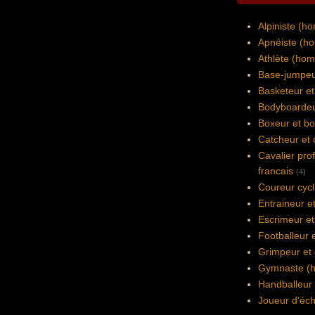
Alpiniste (h
Apnéiste (h
Athlète (ho
Base-jumpeu
Basketeur et
Bodyboardeu
Boxeur et bo
Catcheur et 
Cavalier pro
francais
(4)
Coureur cycli
Entraineur e
Escrimeur et
Footballeur e
Grimpeur et 
Gymnaste (h
Handballeur 
Joueur d'éch