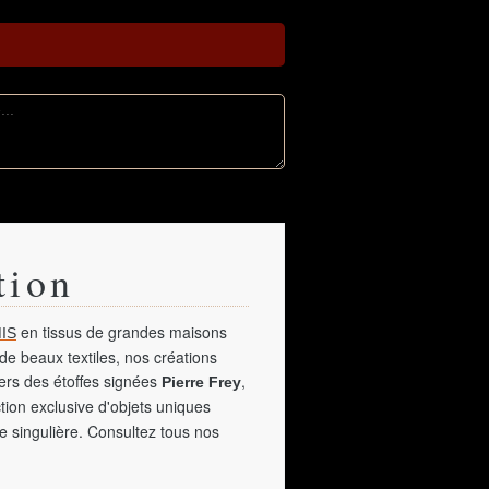
tion
en tissus de grandes maisons
IS
de beaux textiles, nos créations
vers des étoffes signées
,
Pierre Frey
tion exclusive d'objets uniques
e singulière. Consultez tous nos