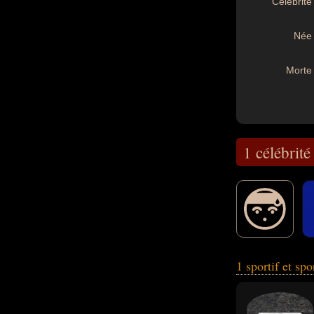
Célébrité 
Née 
Morte 
1 célébrité
1 sportif et spo