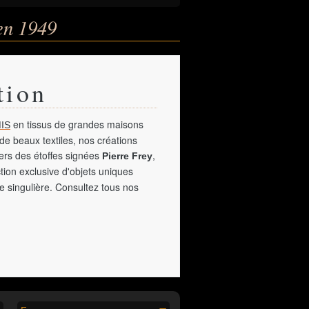
en 1949
tion
en tissus de grandes maisons
IS
de beaux textiles, nos créations
vers des étoffes signées
,
Pierre Frey
tion exclusive d'objets uniques
e singulière. Consultez tous nos