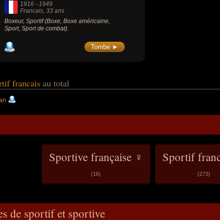
1916
-
1949
Francais
, 33 ans
Boxeur, Sportif (Boxe, Boxe américaine,
Sport, Sport de combat).
Tombe ►
rtif francais
au total
an
Sportive française ♀
Sportif fran
(16)
(273)
s de sportif et sportive