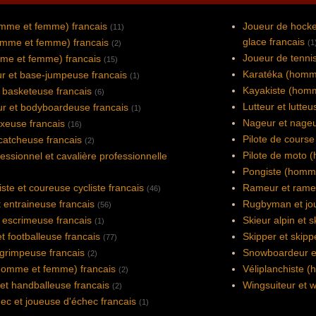
omme et femme) francais
Joueur de hocke
(11)
glace francais
omme et femme) francais
(1
(2)
Joueur de tennis
mme et femme) francais
(15)
Karatéka (homm
r et base-jumpeuse francais
(1)
Kayakiste (homm
 basketeuse francais
(6)
Lutteur et lutteu
r et bodyboardeuse francais
(1)
Nageur et nageu
xeuse francais
(16)
Pilote de cours
catcheuse francais
(2)
Pilote de moto 
fessionnel et cavalière professionnelle
Pongiste (homme
ste et coureuse cycliste francais
Rameur et rame
(46)
t entraineuse francais
Rugbyman et jou
(56)
 escrimeuse francais
Skieur alpin et s
(1)
t footballeuse francais
Skipper et skipp
(77)
grimpeuse francais
Snowboardeur e
(2)
omme et femme) francais
Véliplanchiste 
(2)
et handballeuse francais
Wingsuiteur et w
(2)
ec et joueuse d'échec francais
(1)