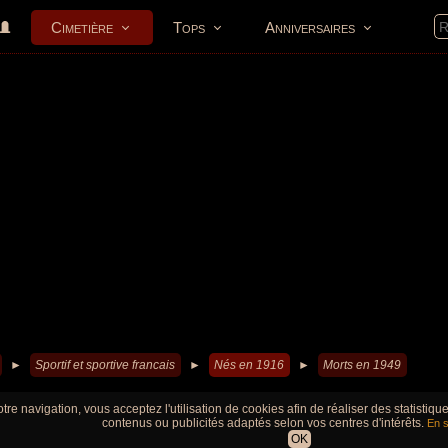
Cimetière
Tops
Anniversaires
►
Sportif et sportive francais
►
Nés en 1916
►
Morts en 1949
tre navigation, vous acceptez l'utilisation de cookies afin de réaliser des statistiq
contenus ou publicités adaptés selon vos centres d'intérêts.
En s
OK