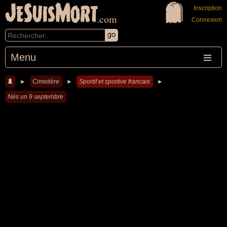
JeSuisMort
Inscription
.com
Connexion
Menu
►
Cimetière
►
Sportif et sportive francais
►
Nés un 9 septembre