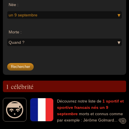
Née :
un 9 septembre
Morte :
Quand ?
1 célébrité
Découvrez notre liste de
1
sportif et
sportive
francais
nés un 9
septembre
morts et connus comme
par exemple : Jérôme Golmard... Ces
+
+
personnalités peuvent avoir des liens variés dans les domaines du