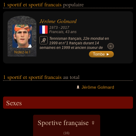
1 sportif et sportif francais
populaire
sport, du sport de raquette ou du tennis. Ces célébrités peuvent
également avoir été joueur de tennis.
Jérôme Golmard
1973
-
2017
Francais
, 43 ans
Tennisman français, 22e mondial en
1999 et n°1 français durant 14
+
+
semaines en 1999 et ancien joueur de
Notez-le !
l'équipe de France de Coupe Davis.
Tombe ►
1 sportif et sportif francais
au total
Jérôme Golmard
Sexes
Sportive française ♀
(16)