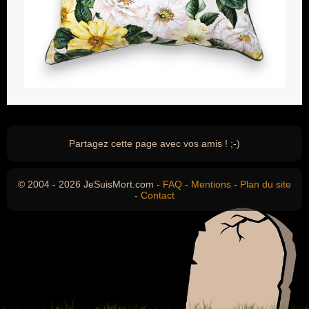
Partagez cette page avec vos amis ! ;-)
© 2004 - 2026 JeSuisMort.com -
FAQ
-
Mentions
-
Plan du site
-
Contact