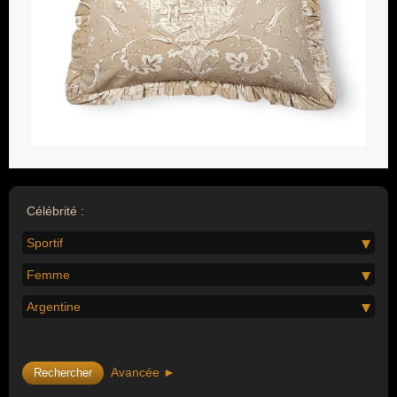
Célébrité :
Sportif
Femme
Argentine
Avancée ►