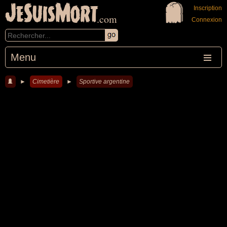
JeSuisMort
Inscription
.com
Connexion
Menu
►
Cimetière
►
Sportive argentine