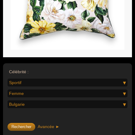
Célébrité :
Sportif
Femme
Bulgarie
Avancée ►