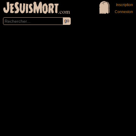
JeSuisMort
Inscription
.com
Connexion