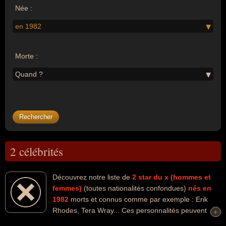
Née :
en 1982
Morte :
Quand ?
2 célébrités
Découvrez notre liste de
2
star du x (hommes et
femmes)
(toutes nationalités confondues)
nés en
1982
morts et connus comme par exemple : Erik
Rhodes, Tera Wray... Ces personnalités peuvent
+
+
avoir des liens variés dans les domaines du charme, de la