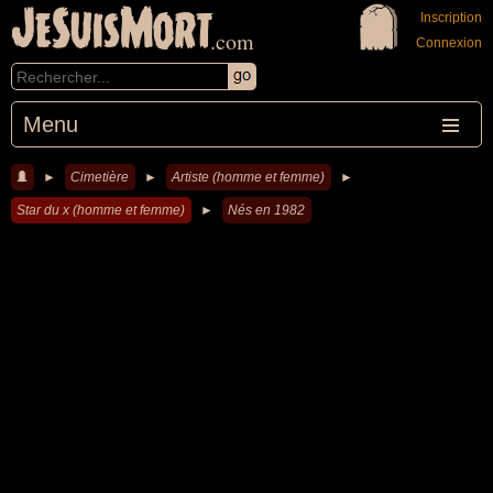
JeSuisMort
Inscription
.com
Connexion
Menu
►
Cimetière
►
Artiste (homme et femme)
►
Star du x (homme et femme)
►
Nés en 1982