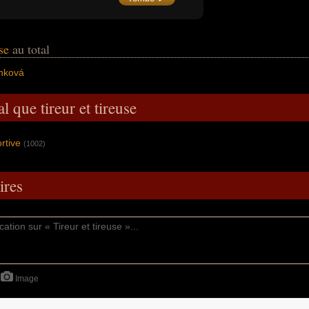
l'indépendance de la nation, médaille de
bronze en 2021 à l'arc classique individuel
lors des Championnats d'Europe à Antalya,
12e mondiale au JO de Tokyo 2020.
use
au total
nková
l que tireur et tireuse
ortive
(1002)
res
Image