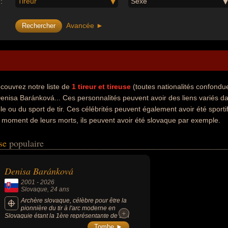
:
Tireur
Sexe
Avancée ►
couvrez notre liste de
1
tireur et tireuse
(toutes nationalités confond
Denisa Baránková... Ces personnalités peuvent avoir des liens variés d
ble ou du sport de tir. Ces célébrités peuvent également avoir été sporti
 moment de leurs morts, ils peuvent avoir été slovaque par exemple.
use
populaire
Denisa Baránková
2001
-
2026
Slovaque
, 24 ans
Archère slovaque, célèbre pour être la
pionnière du tir à l'arc moderne en
+
+
Slovaquie étant la 1ère représentante de son
pays à se qualifier aux JO depuis
Tombe ►