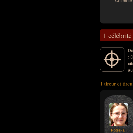
Célébrité 
1 célébrité
Dé
: 
ci
au
1 tireur et tire
Notez-la !