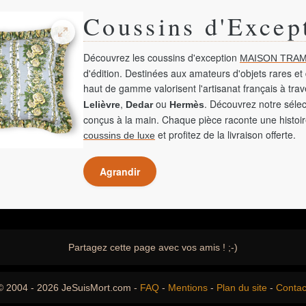
Coussins d'Excep
Découvrez les coussins d'exception
MAISON TRAM
d'édition. Destinées aux amateurs d'objets rares et 
haut de gamme valorisent l'artisanat français à tra
,
ou
. Découvrez notre sélec
Lelièvre
Dedar
Hermès
conçus à la main. Chaque pièce raconte une histoir
et profitez de la livraison offerte.
coussins de luxe
Agrandir
Partagez cette page avec vos amis ! ;-)
© 2004 - 2026 JeSuisMort.com -
FAQ
-
Mentions
-
Plan du site
-
Contac