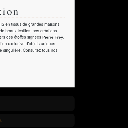
tion
en tissus de grandes maisons
IS
de beaux textiles, nos créations
vers des étoffes signées
,
Pierre Frey
tion exclusive d'objets uniques
e singulière. Consultez tous nos
t