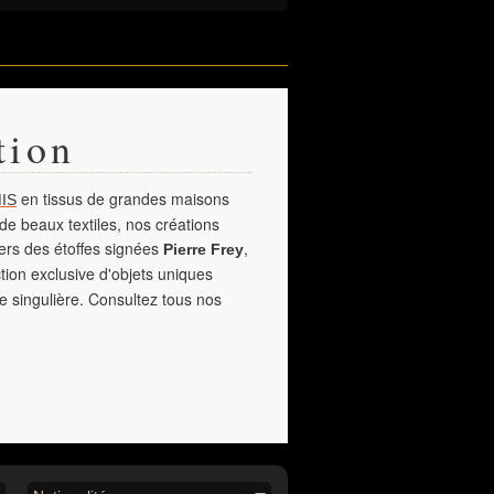
tion
en tissus de grandes maisons
IS
de beaux textiles, nos créations
vers des étoffes signées
,
Pierre Frey
tion exclusive d'objets uniques
e singulière. Consultez tous nos