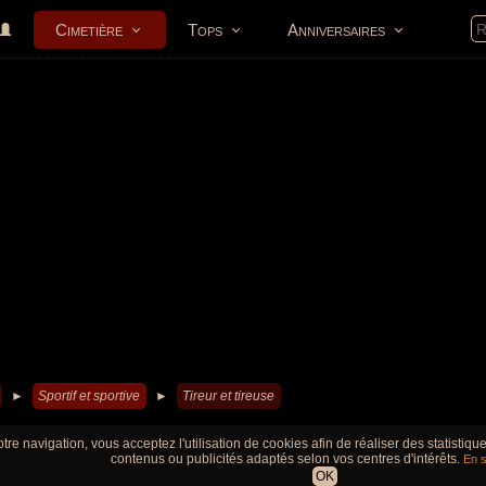
Cimetière
Tops
Anniversaires
►
Sportif et sportive
►
Tireur et tireuse
tre navigation, vous acceptez l'utilisation de cookies afin de réaliser des statistiq
contenus ou publicités adaptés selon vos centres d'intérêts.
En s
OK