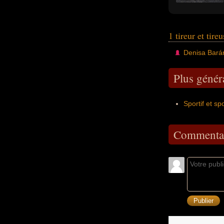
1 tireur et tire
Denisa Bará
Plus généra
Sportif et sp
Commentai