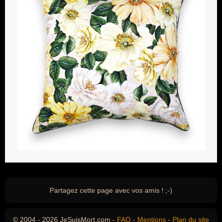
Partagez cette page avec vos amis ! ;-)
© 2004 - 2026 JeSuisMort.com -
FAQ
-
Mentions
-
Plan du site