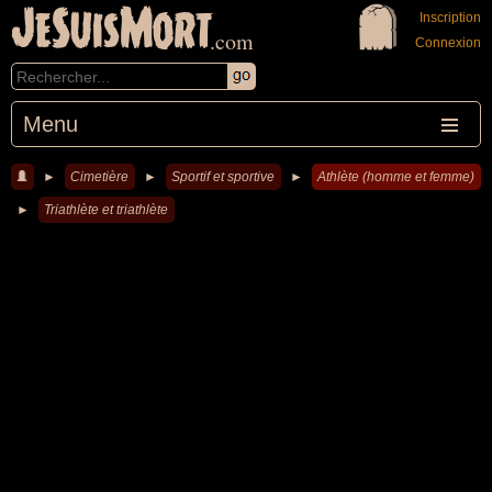
JeSuisMort
Inscription
.com
Connexion
Menu
►
Cimetière
►
Sportif et sportive
►
Athlète (homme et femme)
►
Triathlète et triathlète