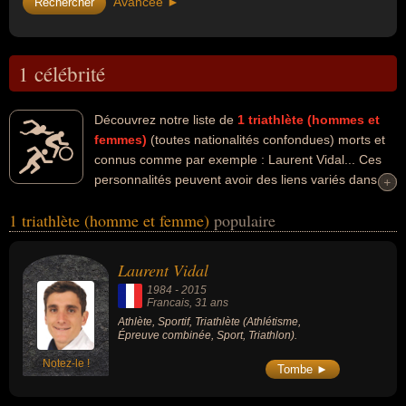
Avancée ►
1 célébrité
Découvrez notre liste de
1
triathlète (hommes et
femmes)
(toutes nationalités confondues) morts et
connus comme par exemple : Laurent Vidal... Ces
personnalités peuvent avoir des liens variés dans les
+
+
domaines de l'athlétisme, de l'épreuve combinée, du sport ou du
1 triathlète (homme et femme)
populaire
triathlon. Ces célébrités peuvent également avoir été athlète ou
sportif. En ce qui concerne leurs nationalités au moment de leurs
morts, ils peuvent avoir été francais par exemple.
Laurent Vidal
1984
-
2015
Francais
, 31 ans
Athlète, Sportif, Triathlète (Athlétisme,
Épreuve combinée, Sport, Triathlon).
Notez-le !
Tombe ►