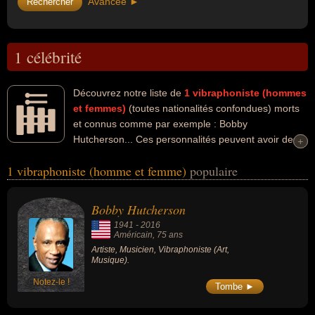
Avancée ►
1 célébrité
Découvrez notre liste de
1
vibraphoniste (hommes
et femmes)
(toutes nationalités confondues) morts
et connus comme par exemple : Bobby
Hutcherson... Ces personnalités peuvent avoir des
+
+
liens variés dans les domaines de l'art ou de la musique. Ces
1 vibraphoniste (homme et femme)
populaire
célébrités peuvent également avoir été artiste ou musicien. En ce
qui concerne leurs nationalités au moment de leurs morts, ils
peuvent avoir été américain par exemple.
Bobby Hutcherson
1941
-
2016
Américain
, 75 ans
Artiste, Musicien, Vibraphoniste (Art,
Musique).
Notez-le !
Tombe ►