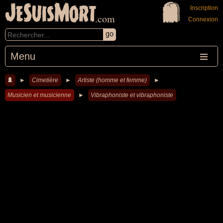
JeSuisMort
Inscription
.com
Connexion
Menu
►
Cimetière
►
Artiste (homme et femme)
►
Musicien et musicienne
►
Vibraphoniste et vibraphoniste