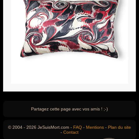
Partagez cette page avec vos amis ! ;-)
© 2004 - 2026 JeSuisMort.com -
FAQ
-
Mentions
-
Plan du site
-
Contact