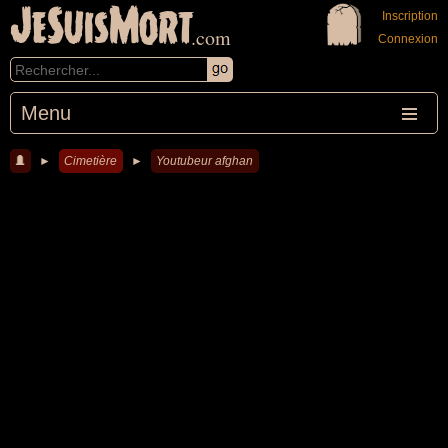
JeSuisMort
Inscription
.com
Connexion
Menu
►
Cimetière
►
Youtubeur afghan