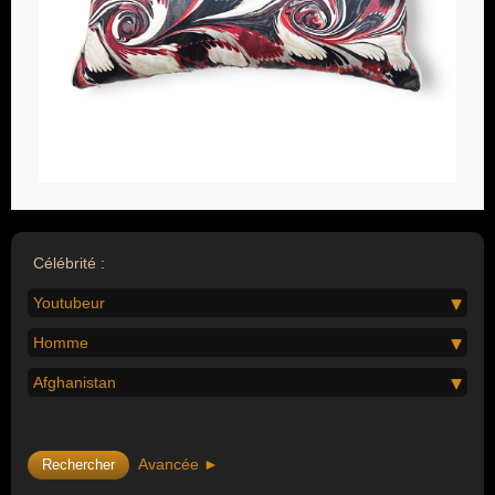
Célébrité :
Youtubeur
Homme
Afghanistan
Avancée ►