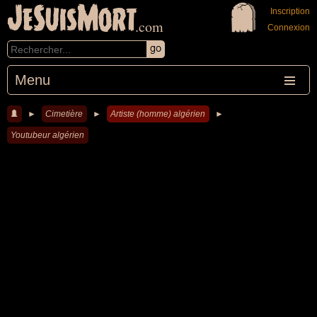
JeSuisMort
Inscription
.com
Connexion
Menu
►
Cimetière
►
Artiste (homme) algérien
►
Youtubeur algérien