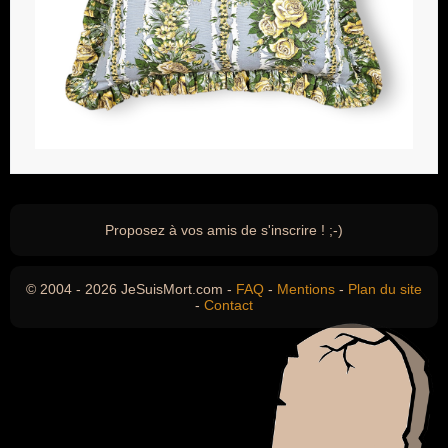
Proposez à vos amis de s'inscrire ! ;-)
© 2004 - 2026 JeSuisMort.com -
FAQ
-
Mentions
-
Plan du site
-
Contact