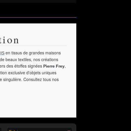
tion
en tissus de grandes maisons
IS
de beaux textiles, nos créations
vers des étoffes signées
,
Pierre Frey
tion exclusive d'objets uniques
e singulière. Consultez tous nos