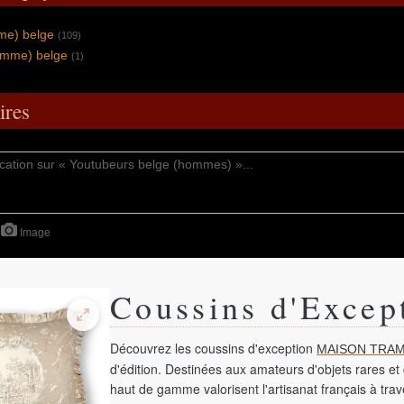
me) belge
(109)
omme) belge
(1)
res
Image
Coussins d'Excep
Découvrez les coussins d'exception
MAISON TRAM
d'édition. Destinées aux amateurs d'objets rares et 
haut de gamme valorisent l'artisanat français à tra