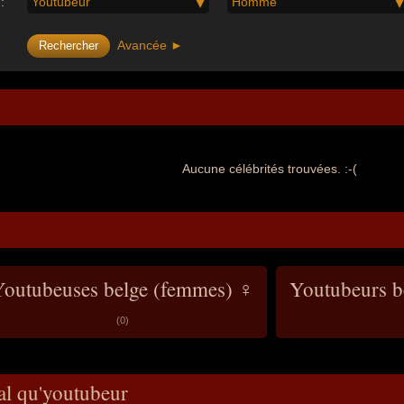
:
Youtubeur
Homme
Avancée ►
Aucune célébrités trouvées. :-(
Youtubeuses belge (femmes) ♀
Youtubeurs 
(0)
al qu'youtubeur