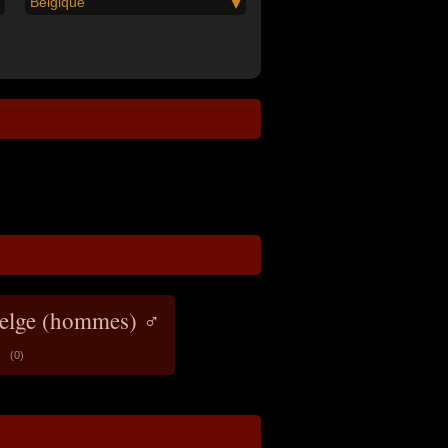
Belgique
belge (hommes) ♂
(0)