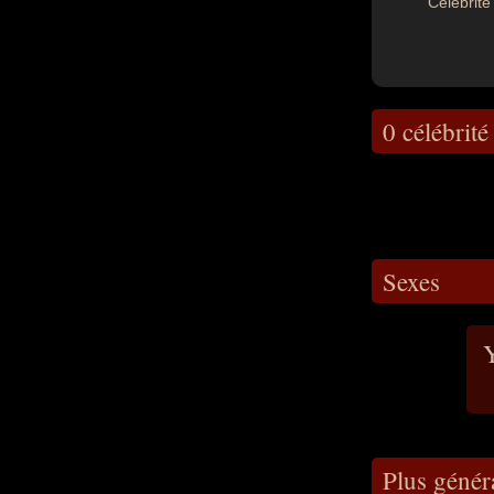
Célébrité 
0 célébrité
Sexes
Plus génér