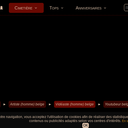
Cimetière
Tops
Anniversaires
►
Artiste (homme) belge
►
Vidéaste (homme) belge
►
Youtubeur bel
tre navigation, vous acceptez l'utilisation de cookies afin de réaliser des statistiq
contenus ou publicités adaptés selon vos centres d'intérêts.
En s
OK