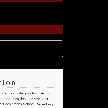
tion
en tissus de grandes maisons
IS
de beaux textiles, nos créations
vers des étoffes signées
,
Pierre Frey