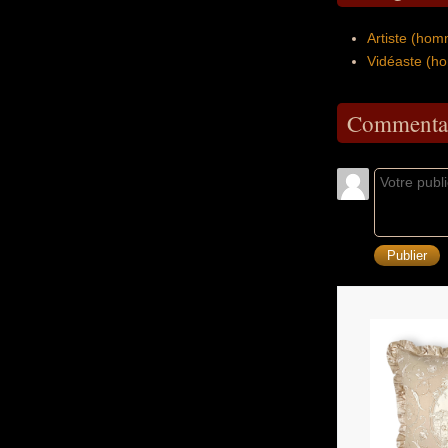
Artiste (hom
Vidéaste (h
Commentai