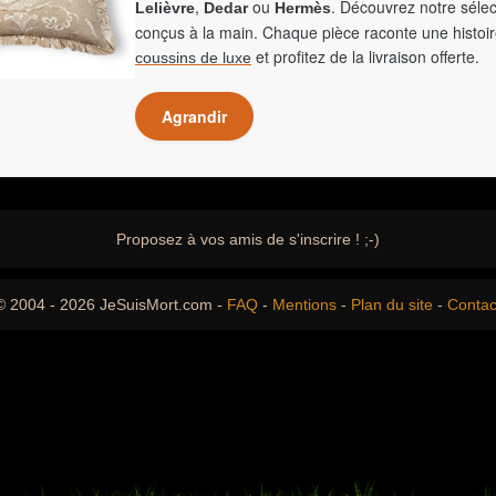
,
ou
. Découvrez notre sélec
Lelièvre
Dedar
Hermès
conçus à la main. Chaque pièce raconte une histoir
et profitez de la livraison offerte.
coussins de luxe
Agrandir
Proposez à vos amis de s'inscrire ! ;-)
© 2004 - 2026 JeSuisMort.com -
FAQ
-
Mentions
-
Plan du site
-
Contac