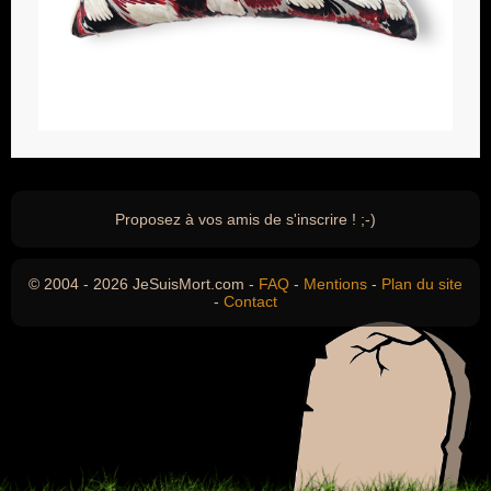
Proposez à vos amis de s'inscrire ! ;-)
© 2004 - 2026 JeSuisMort.com -
FAQ
-
Mentions
-
Plan du site
-
Contact