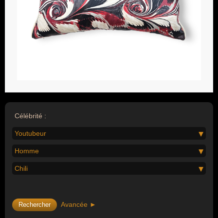
Célébrité :
Youtubeur
Homme
Chili
Avancée ►