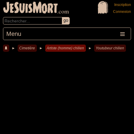
JeSuisMort
Inscription
.com
Connexion
Menu
►
Cimetière
►
Artiste (homme) chilien
►
Youtubeur chilien