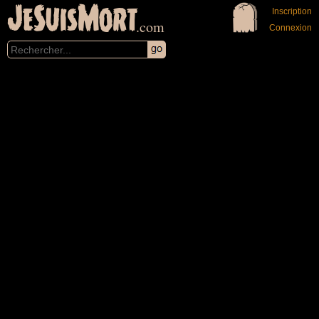
JeSuisMort
Inscription
.com
Connexion