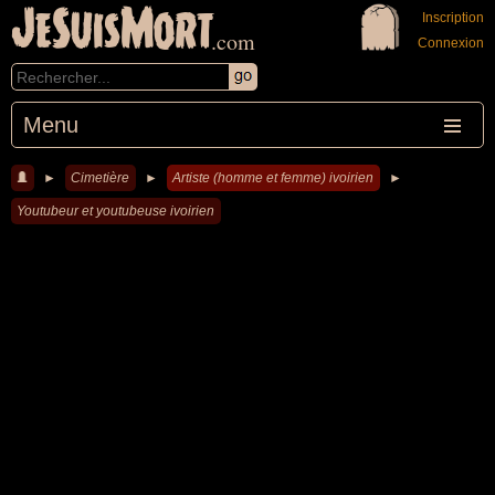
JeSuisMort
Inscription
.com
Connexion
Menu
►
Cimetière
►
Artiste (homme et femme) ivoirien
►
Youtubeur et youtubeuse ivoirien