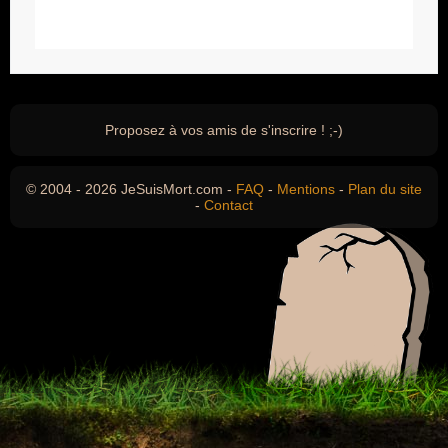
Proposez à vos amis de s'inscrire ! ;-)
© 2004 - 2026 JeSuisMort.com -
FAQ
-
Mentions
-
Plan du site
-
Contact