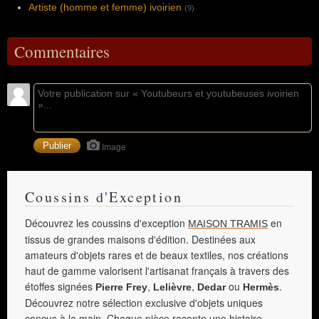
Artiste (homme et femme) ivoirien
(9)
Commentaires
Image
Coussins d'Exception
Découvrez les coussins d'exception
en
MAISON TRAMIS
tissus de grandes maisons d'édition. Destinées aux
amateurs d'objets rares et de beaux textiles, nos créations
haut de gamme valorisent l'artisanat français à travers des
étoffes signées
,
,
ou
.
Pierre Frey
Lelièvre
Dedar
Hermès
Découvrez notre sélection exclusive d'objets uniques
conçus à la main. Chaque pièce raconte une histoire