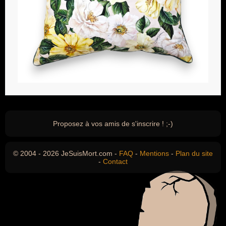
Proposez à vos amis de s'inscrire ! ;-)
© 2004 - 2026 JeSuisMort.com -
FAQ
-
Mentions
-
Plan du site
-
Contact