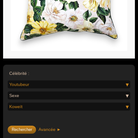
Célébrité :
Youtubeur
Sexe
Koweït
Avancée ►