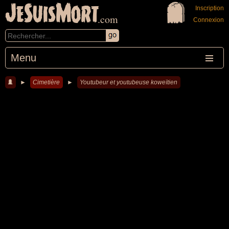
JeSuisMort
Inscription
.com
Connexion
Menu
►
Cimetière
►
Youtubeur et youtubeuse koweïtien