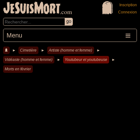
JeSuisMort
Inscription
.com
Connexion
Menu
►
Cimetière
►
Artiste (homme et femme)
►
Vidéaste (homme et femme)
►
Youtubeur et youtubeuse
►
Morts en février