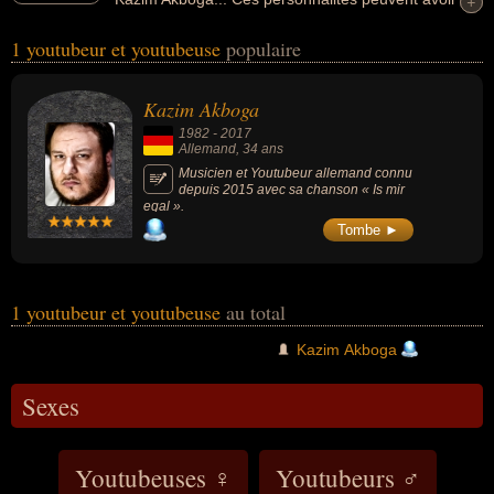
+
+
des liens variés dans les domaines de l'art, de l'informatique,
1 youtubeur et youtubeuse
populaire
d'internet ou de la musique. Ces célébrités peuvent également
avoir été artiste, musicien, parolier ou vidéaste. En ce qui concerne
leurs nationalités au moment de leurs morts, ils peuvent avoir été
Kazim Akboga
allemand par exemple.
1982
-
2017
Allemand
, 34 ans
Musicien et Youtubeur allemand connu
depuis 2015 avec sa chanson « Is mir
egal ».
Tombe ►
1 youtubeur et youtubeuse
au total
Kazim Akboga
Sexes
Youtubeuses ♀
Youtubeurs ♂