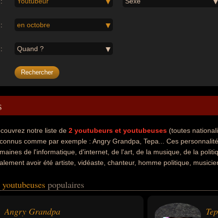
:
Youtubeur
Sexe
:
en octobre
:
Quand ?
s
couvrez notre liste de
2
youtubeurs et youtubeuses
(toutes nationa
 connus comme par exemple : Angry Grandpa, Tepa... Ces personnalités
maines de l'informatique, d'internet, de l'art, de la musique, de la poli
alement avoir été artiste, vidéaste, chanteur, homme politique, musicie
tionalités au moment de leurs morts, ils peuvent avoir été américain o
t youtubeuses
populaires
Angry Grandpa
Te