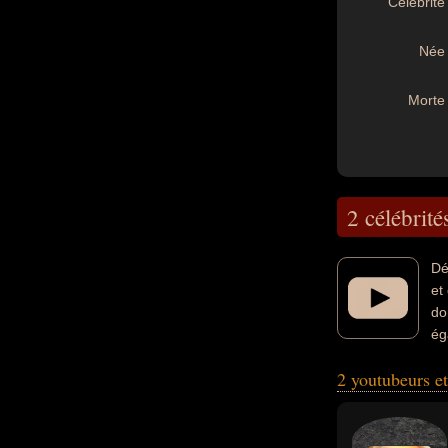
Célébrité 
Née 
Morte 
2 célébrité
Dé
et
do
ég
concerne leurs na
2 youtubeurs e