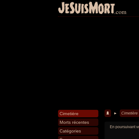
JeSuisMort
.com
Cimetière
►
Cimetière
Morts récentes
En poursuivant vo
Catégories