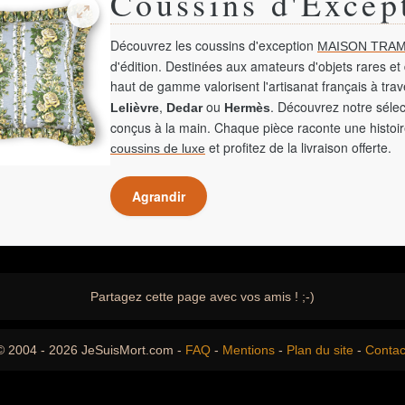
Coussins d'Excep
Découvrez les coussins d'exception
MAISON TRAM
d'édition. Destinées aux amateurs d'objets rares et 
haut de gamme valorisent l'artisanat français à tra
,
ou
. Découvrez notre sélec
Lelièvre
Dedar
Hermès
conçus à la main. Chaque pièce raconte une histoir
et profitez de la livraison offerte.
coussins de luxe
Agrandir
Partagez cette page avec vos amis ! ;-)
© 2004 - 2026 JeSuisMort.com -
FAQ
-
Mentions
-
Plan du site
-
Contac