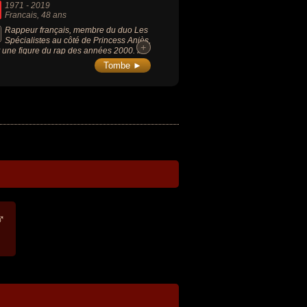
1971
-
2019
Francais
, 48 ans
Rappeur français, membre du duo Les
Spécialistes au côté de Princess Aniès,
+
+
st une figure du rap des années 2000. Il
ait engagé en politique et avait créé une
Tombe ►
ne YouTube polémique.
♂