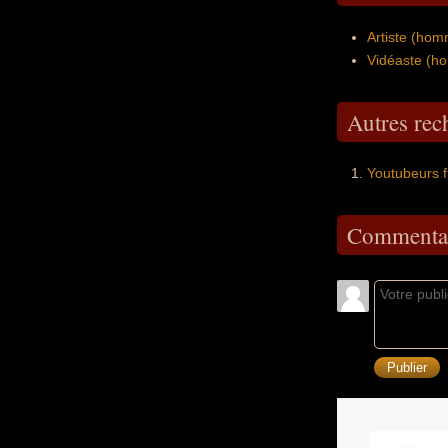
Artiste (ho
Vidéaste (h
Autres re
Youtubeurs f
Commentai