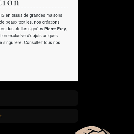
tion
en tissus de grandes maisons
IS
de beaux textiles, nos créations
vers des étoffes signées
,
Pierre Frey
tion exclusive d'objets uniques
e singulière. Consultez tous nos
t