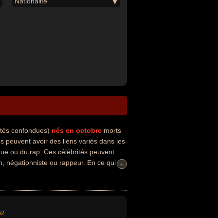
Nationalité
lités confondues)
nés en octobre
morts
 peuvent avoir des liens variés dans les
tique ou du rap. Ces célébrités peuvent
n, négationniste ou rappeur. En ce qui
+
+
u francais par exemple.
pa