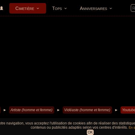
Cimetière
Tops
Anniversaires
►
Artiste (homme et femme)
►
Vidéaste (homme et femme)
►
Youtube
tre navigation, vous acceptez l'utilisation de cookies afin de réaliser des statistiq
contenus ou publicités adaptés selon vos centres d'intérêts.
En s
OK