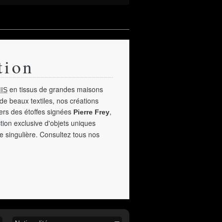
tion
en tissus de grandes maisons
IS
de beaux textiles, nos créations
vers des étoffes signées
,
Pierre Frey
tion exclusive d'objets uniques
e singulière. Consultez tous nos