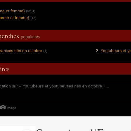
mme et femme)
(6251)
omme et femme)
(17)
cherches
populaires
rancais nés en octobre
Youtubeurs et y
(1)
res
Image