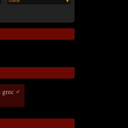
Grèce
 grec ♂