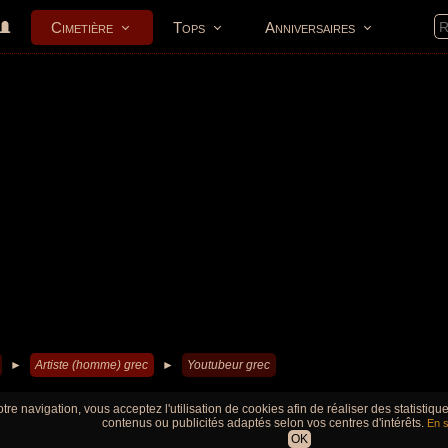
Cimetière
Tops
Anniversaires
►
Artiste (homme) grec
►
Youtubeur grec
tre navigation, vous acceptez l'utilisation de cookies afin de réaliser des statistiq
contenus ou publicités adaptés selon vos centres d'intérêts.
En s
OK