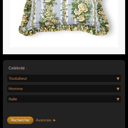
Célébrité :
Youtubeur
Homme
Italie
Avancée ►