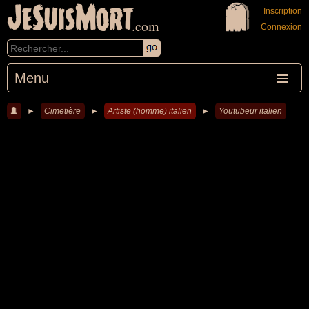
JeSuisMort
Inscription
.com
Connexion
Menu
►
Cimetière
►
Artiste (homme) italien
►
Youtubeur italien