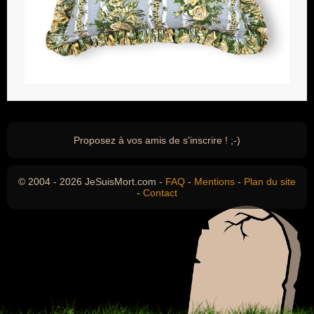
Proposez à vos amis de s'inscrire ! ;-)
© 2004 - 2026 JeSuisMort.com -
FAQ
-
Mentions
-
Plan du site
-
Contact