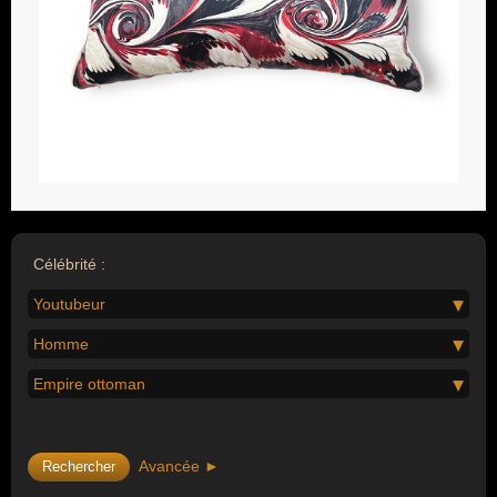
Célébrité :
Youtubeur
Homme
Empire ottoman
Avancée ►