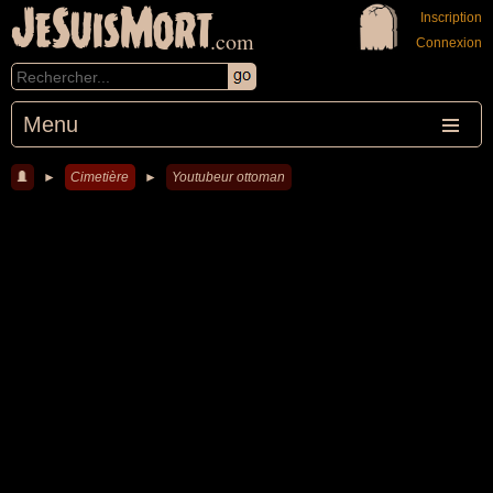
JeSuisMort
Inscription
.com
Connexion
Menu
►
Cimetière
►
Youtubeur ottoman