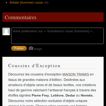
Artiste (homme) russe
(43)
Commentaires
Image
Coussins d'Exception
Découvrez les coussins d'exception
en
MAISON TRAMIS
tissus de grandes maisons d'édition. Destinées aux
amateurs d'objets rares et de beaux textiles, nos créations
haut de gamme valorisent l'artisanat français à travers des
étoffes signées
,
,
ou
.
Pierre Frey
Lelièvre
Dedar
Hermès
Découvrez notre sélection exclusive d'objets uniques
conçus à la main. Chaque pièce raconte une histoire