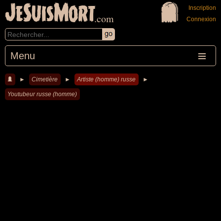
JeSuisMort
Inscription
.com
Connexion
Menu
►
Cimetière
►
Artiste (homme) russe
►
Youtubeur russe (homme)