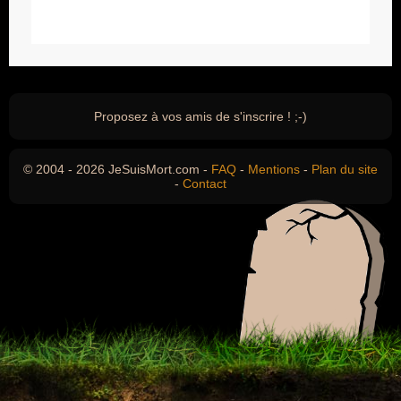
Proposez à vos amis de s'inscrire ! ;-)
© 2004 - 2026 JeSuisMort.com -
FAQ
-
Mentions
-
Plan du site
-
Contact