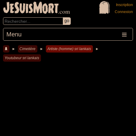
JeSuisMort
Inscription
.com
Connexion
Menu
►
Cimetière
►
Artiste (homme) sri lankais
►
Youtubeur sri lankais