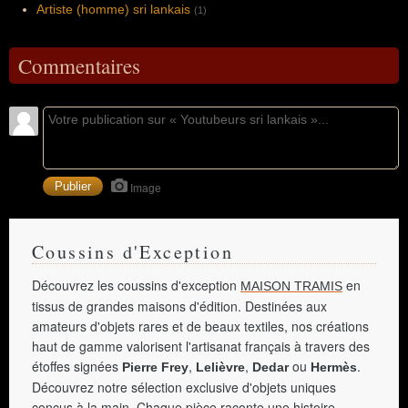
Artiste (homme) sri lankais
(1)
Commentaires
Image
Coussins d'Exception
Découvrez les coussins d'exception
en
MAISON TRAMIS
tissus de grandes maisons d'édition. Destinées aux
amateurs d'objets rares et de beaux textiles, nos créations
haut de gamme valorisent l'artisanat français à travers des
étoffes signées
,
,
ou
.
Pierre Frey
Lelièvre
Dedar
Hermès
Découvrez notre sélection exclusive d'objets uniques
conçus à la main. Chaque pièce raconte une histoire