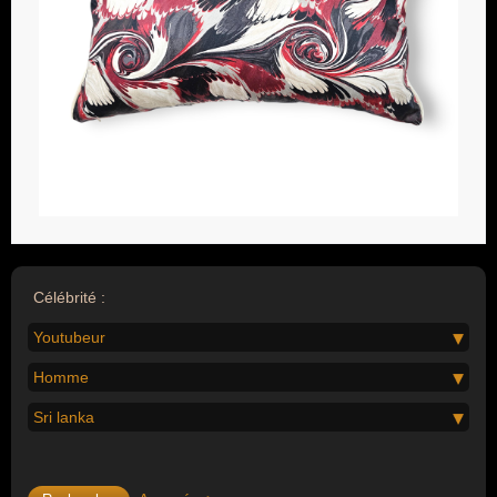
Célébrité :
Youtubeur
Homme
Sri lanka