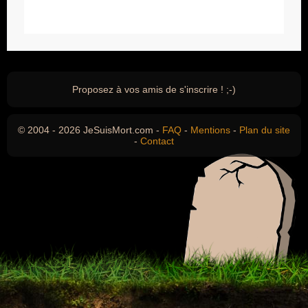
Proposez à vos amis de s'inscrire ! ;-)
© 2004 - 2026 JeSuisMort.com -
FAQ
-
Mentions
-
Plan du site
-
Contact