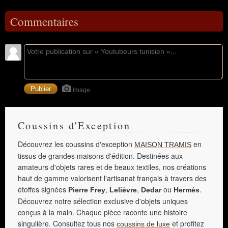
Commentaires
Image
Coussins d'Exception
Découvrez les coussins d'exception
en
MAISON TRAMIS
tissus de grandes maisons d'édition. Destinées aux
amateurs d'objets rares et de beaux textiles, nos créations
haut de gamme valorisent l'artisanat français à travers des
étoffes signées
,
,
ou
.
Pierre Frey
Lelièvre
Dedar
Hermès
Découvrez notre sélection exclusive d'objets uniques
conçus à la main. Chaque pièce raconte une histoire
singulière. Consultez tous nos
et profitez
coussins de luxe