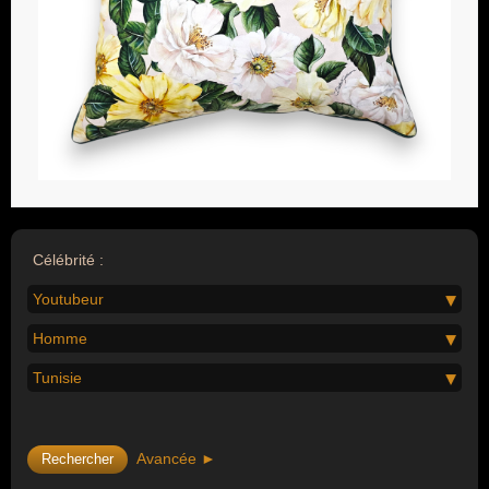
Célébrité :
Youtubeur
Homme
Tunisie
Avancée ►