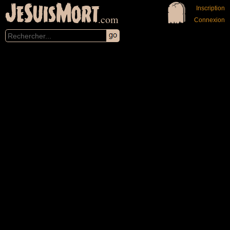
JeSuisMort
Inscription
.com
Connexion