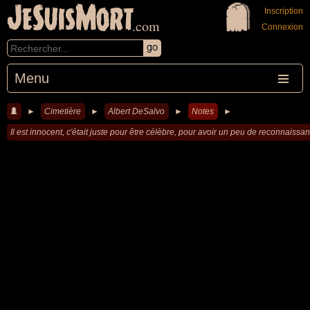
JeSuisMort
Inscription
.com
Connexion
Menu
►
Cimetière
►
Albert DeSalvo
►
Notes
►
Il est innocent, c'était juste pour être célèbre, pour avoir un peu de reconnaissa