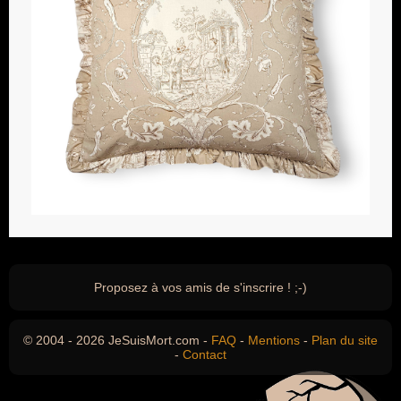
Proposez à vos amis de s'inscrire ! ;-)
© 2004 - 2026 JeSuisMort.com -
FAQ
-
Mentions
-
Plan du site
-
Contact